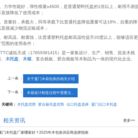
1、力学性能好，弹性模量≥4500，是普通塑料托盘的1倍以上，耐用不易
坏直接降低了使用成本；
2、质量轻，承载大，同等承载下比普通托盘降低重量可达18%，自重的降
低直接减少物流运输成本；
3、耐高温、耐腐蚀，比普通塑料托盘耐高温性提升20度以上，能够适应更
广范围的使用条件；
CTTC诚拓天成（17859381415）是一家集设计、生产、销售、批发木栈
板、
木托盘
、
木箱
、复合栈板、胶合栈板等木制品为一体的现代化企业。
上一条 ：
关于厦门木箱包装的相关介绍
下一条 ：
木箱设计制造过程中需要注...
关键词：
木托盘优势
胶合板托盘优势
出口托盘选择
厦门出口木托盘
相关资讯
更多>>
厦门木托盘厂家哪家好？2025年木包装供应商选择指南