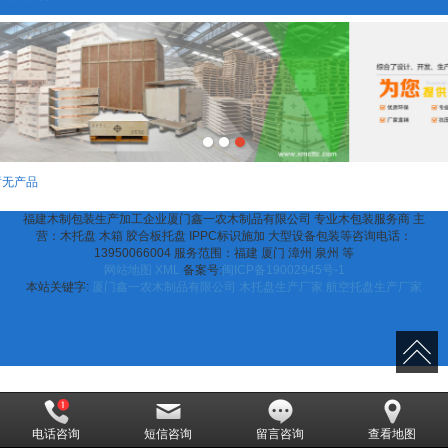
暂无产品
福建木制包装生产加工企业厦门鑫一农木制品有限公司 专业木包装服务商 主
营：木托盘 木箱 胶合板托盘 IPPC标识施加 大型设备包装等咨询电话：
13950066004 服务范围：福建 厦门 漳州 泉州 等
网站地图
XML
备案号:
闽ICP备19002945号-1
本站关键字:
厦门鑫一农木制品有限公司
木托盘生产厂家
航空托盘生产厂家
电话咨询
短信咨询
留言咨询
查看地图