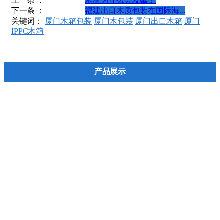
上一条 ：
木材为什么会发霉？
下一条 ：
福建出口木质包装在国际海...
关键词：
厦门木箱包装
厦门木包装
厦门出口木箱
厦门
IPPC木箱
产品展示
实木托盘（栈板）
胶合板托盘（栈板）
实木箱
胶合板木箱
大型设备包装箱
护角 打包带 铝箔袋 防锈袋等
熏蒸热处理IPPC服务