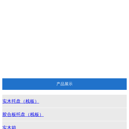
出口木包装方案设计
钢边箱 围板箱 可拆卸木箱
（胶合板）木制品雕刻
纸托/纸浆内托/纸浆模塑包装
塑料托盘
花格木箱 格子箱 框架箱 打包木框
垫木 枕木 木方材料
产品展示
实木托盘（栈板）
胶合板托盘（栈板）
实木箱