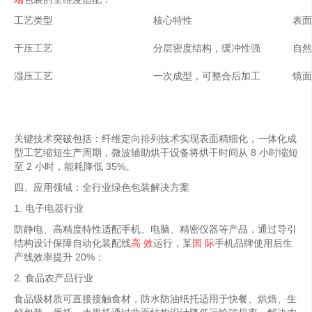
工艺类型
核心特性
表面
干压工艺
分层密度结构，缓冲性强
自然
湿压工艺
一次成型，可整合后加工
镜面
关键技术突破包括：纤维定向排列技术实现表面精细化，一体化成
型工艺缩短生产周期，微波辅助烘干设备将烘干时间从 8 小时缩短
至 2 小时，能耗降低 35%。
四、应用领域：全行业绿色包装解决方案
1. 电子电器行业
防静电、高精度特性适配手机、电脑、精密仪器等产品，通过导引
结构设计保障自动化装配线
高 效
运行，某
国 际
手机品牌使用后生
产线效率提升 20%；
2. 食品农产品行业
食品级材质可直接接触食材，防水防油纸托适用于快餐、烘焙、生