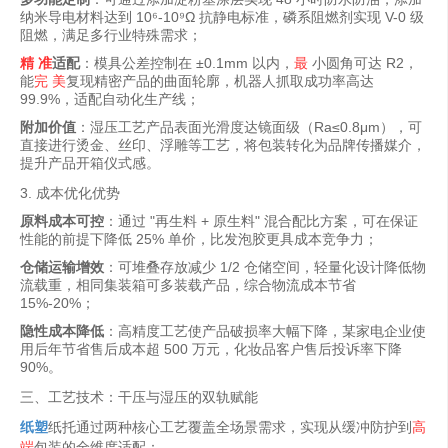
纳米导电材料达到 10⁶-10⁹Ω 抗静电标准，磷系阻燃剂实现 V-0 级
阻燃，满足多行业特殊需求；
精 准
适配
：模具公差控制在 ±0.1mm 以内，
最
小圆角可达 R2，
能
完 美
复现精密产品的曲面轮廓，机器人抓取成功率高达
99.9%，适配自动化生产线；
附加价值
：湿压工艺产品表面光滑度达镜面级（Ra≤0.8μm），可
直接进行烫金、丝印、浮雕等工艺，将包装转化为品牌传播媒介，
提升产品开箱仪式感。
3. 成本优化优势
原料成本可控
：通过 "再生料 + 原生料" 混合配比方案，可在保证
性能的前提下降低 25% 单价，比发泡胶更具成本竞争力；
仓储运输增效
：可堆叠存放减少 1/2 仓储空间，轻量化设计降低物
流载重，相同集装箱可多装载产品，综合物流成本节省
15%-20%；
隐性成本降低
：高精度工艺使产品破损率大幅下降，某家电企业使
用后年节省售后成本超 500 万元，化妆品客户售后投诉率下降
90%。
三、工艺技术：干压与湿压的双轨赋能
纸塑
纸托通过两种核心工艺覆盖全场景需求，实现从缓冲防护到
高
端
包装的全维度适配：