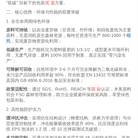
"双碳" 目标下的包装
优 选
方案。
二、核心优势：环保与性能的双重突破
1. 全生命周期绿色环保
原料可持续
：以农业废弃物（甘蔗渣、竹纤维）和回收废纸为主要
原料，无需消耗原生森林资源，每吨甘蔗渣可生产 800-1000 个
纸
托
，实现废弃物资源化利用；
低碳生产
：生产能耗仅为塑料吸塑的 1/3-1/2，成型废水可循环利
用，无废气排放，废料 100% 回用于制浆，真正实现 "零污染生
产"；
可降解可回收
：自然环境中 3-6 个月可完全降解为二氧化碳和水，
未污染产品回收利用率超 90%，符合欧盟 EN 13432 可堆肥标准
及国内 GB 4806.8-2016 食品安全标准；
政策适配性
：通过 SGS、RoHS、REACH 等
国 际
认证，木浆原料
符合 FSC 森林管理标准，助力企业规避环保政策风险，享受绿色
包装补贴。
2. 高性能防护实力
缓冲抗冲击
：采用仿生结构设计（蜂窝结构、拱桥力学原理）与分
层密度控制技术，冲击能量吸收效率提升 40%，抗压强度达到传
统 EPS 泡沫的 1.2 倍，经 10 次摔箱测试无破损；
多功能定制
：可通过添加淀粉基涂层实现 48 小时防水防油，添加