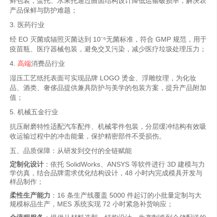
鲜包装，蛋托、水果托通过曲面结构设计降低运输破损率，解决农
产品保鲜与防护难题；
3. 医药行业
经 EO 灭菌或辐照灭菌达到 10⁻⁶无菌标准，符合 GMP 规范，用于
疫苗瓶、医疗器械包装，避免交叉污染，减少医疗垃圾处理压力；
4.
高端
消费品行业
湿压工艺纸托表面可实现品牌 LOGO 烫金、浮雕纹理，为化妆
品、酒类、奢侈品提供兼具防护与美学的包装方案，提升产品附加
值；
5. 机械五金行业
抗压耐磨特性适配汽车配件、机械零件包装，分层缓冲结构有效吸
收运输过程中的冲击能量，保护精密部件不受损伤。
五、品质保障：从研发到交付的全链赋能
定制化设计
：依托 SolidWorks、ANSYS 等软件进行 3D 建模与力
学仿真，结合品牌需求优化结构设计，48 小时内完成模具开发与
样品制作；
柔性生产能力
：16 条生产线覆盖 5000 件起订的小批量定制与大
规模标品生产，MES 系统实现 72 小时紧急补货响应；