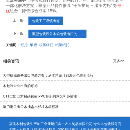
全流程服务
：提供从材料选型、结构设计、生产制造到仓储配送的
一体化解决方案，根据产品特性推荐 "干压护角 + 湿压内托" 等
最
优
组合，降低综合成本 15%。
上一条 ：
包装工厂谨慎出海
下一条 ：
重型包装设备木箱包装出口的要求
关键词：
纸托
纸塑
模压纸托
纸塑纸托
相关资讯
更多>>
大型机械设备出口包装方案：从木箱设计到海运包装全流程
木包装企业出海的顾虑
CTTC:出口木制品包装IPPC标识的意义和必要性
厦门港口出口木托盘木栈板木箱标准
福建木制包装生产加工企业厦门鑫一农木制品有限公司 专业木包装服务商
主营：木托盘 木箱 胶合板托盘 IPPC标识施加 大型设备包装等咨询电话：