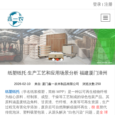
登录
注册
丨
很遗憾，因您的浏览器版本过低导致无法获得最佳浏览体验，推荐下载安装谷歌浏览器！
纸塑纸托 生产工艺和应用场景分析 福建厦门漳州
2026-02-10
来自:
厦门鑫一农木制品有限公司
浏览次数:250
纸塑纸托
（学名纸浆模塑，简称 MPP）是一种以可再生植物纤维
为核心原料，经制浆、成型、干燥等工艺制成的绿色包装产品。其
原料涵盖废纸边角料、甘蔗渣、竹纤维、木浆等可再生资源，生产
过程无有害化学添加，废弃后可自然降解或循环再生，
彻 底
替代
传统泡沫、塑料吸塑包装，从源头解决 "白色污染" 问题，是
全 球