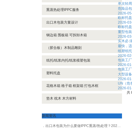
单次轻周
危险品包
熏蒸热处理IPPC服务
2026-05
欧标托盘
出口木包装方案设计
2026-03
欧标托盘
重型包装
钢边箱 围板箱 可拆卸木箱
2026-03
实木必 须
最快，适
（胶合板）木制品雕刻
纸塑纸托
2026-02
包装工厂
纸托/纸浆内托/纸浆模塑包装
2026-01
包装工厂
塑料托盘
大型设备
2026-01
UN（危
花格木箱 格子箱 框架箱 打包木框
2026-01
共 
垫木 枕木 木方材料
新闻资讯
出口木包装为什么要做IPPC熏蒸/热处理？2025最 新政策解读