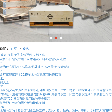
位置：
首页
>
资讯
司动态
行业资讯
宣传视频
文档下载
设备出口包装方案：从木箱设计到海运包装全流程
-21
装为什么要做IPPC熏蒸/热处理？2025最 新政策解读
-21
盘厂家哪家好？2025年木包装供应商选择指南
-21
识大全
-31
装箱基础定义与发展2. 集装箱核心分类（按用途、尺寸、材质、结构划分）3. 国际标准
与解读5. 集装箱结构组成与部件名称6. 集装箱载重、限重与装载规则7. 集装箱运输方
语缩写10. 集装箱常见问题与安全规范
航天配件包装问题分析和操作实例
-26
木箱包装的本质是定制化系统工程，需从材质、结构、防护、安检、文档五方面闭环管