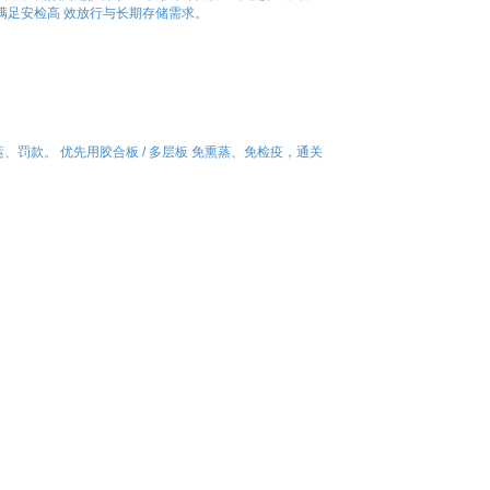
满足安检高 效放行与长期存储需求。
、退运、罚款。 优先用胶合板 / 多层板 免熏蒸、免检疫，通关