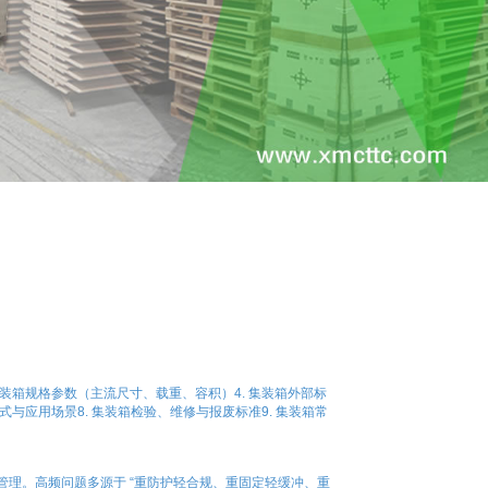
集装箱规格参数（主流尺寸、载重、容积）4. 集装箱外部标
式与应用场景8. 集装箱检验、维修与报废标准9. 集装箱常
理。高频问题多源于 “重防护轻合规、重固定轻缓冲、重