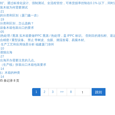
转”。通过标准化设计、强制测试、全流程管控，可将货损率控制在0.1% 以下，同时
装木箱为何需要测试
-21
的分类和区别（厦门鑫一农）
-19
分类和区别，怎么选购？
设备木箱包装出口的要求
-05
热处理 / 熏蒸 实木箱要做IPPC 熏蒸 / 热处理，盖 IPPC 标识。 否则目的港扣柜
合精密 / 重型设备。 禁止 带树皮、虫眼、潮湿发霉、易腐木材。
 生产工艺和应用场景分析 福建厦门漳州
-10
谨慎出海
-27
出海开办需要注意的几点。
（生产线）拆装出口木箱包装要求
-14
包）木箱的种类
-14
85 条记录 8 页
跳转
1
2
3
>>
8