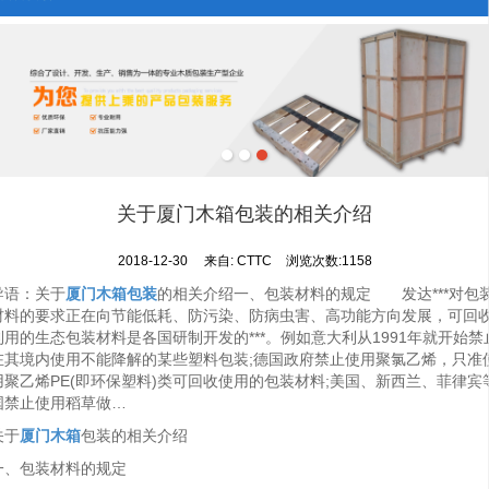
关于厦门木箱包装的相关介绍
2018-12-30
来自:
CTTC
浏览次数:1158
导语：关于
厦门木箱包装
的相关介绍一、包装材料的规定 发达***对包
材料的要求正在向节能低耗、防污染、防病虫害、高功能方向发展，可回
利用的生态包装材料是各国研制开发的***。例如意大利从1991年就开始禁
在其境内使用不能降解的某些塑料包装;德国政府禁止使用聚氯乙烯，只准
用聚乙烯PE(即环保塑料)类可回收使用的包装材料;美国、新西兰、菲律宾
国禁止使用稻草做…
关于
厦门木箱
包装的相关介绍
一、包装材料的规定