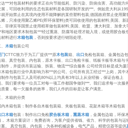
发达***对包装材料的要求正在向节能低耗、防污染、防病虫害、高功能方
发展，可回收利用的生态包装材料是各国研制开发的***。例如意大利从199
年就开始禁止在其境内使用不能降解的某些塑料包装;德国政府禁止使用聚
乙烯，只准使用聚乙烯PE(即环保塑料)类可回收使用的包装材料;美国、新
兰、菲律宾等国禁止使用稻草做包装材料;美国、欧盟、澳大利亚、加拿大
***和地区要求木制包装***经过熏蒸、防腐等处理才能入境，或使用胶合板
装材料进行
木箱包装
，否则按要求进行销毁处理。
二、
木箱
包装公司
厦门
CTTC致力于为工厂提供***原
木包装
箱、
出口
免检包装箱、金属包边
装箱、真空包装、内包装，原木卡板、出口免检卡板、纸板卡板等木箱与
板制作，并提供吊装运输、拆装、物流***综合服务.公司经营目标是成为厦
市木箱包装行业中具影响力和***的公司。公司所有员工经过***上岗，其中
箱制作与包装工人及司机80%以上均具有3年以上从业经验，保证合格上
岗。我们要求每一位员工对每一项工作都国争做到***。我们追求每一次服
的质量，每一欠服务的效率，我们人作的目标是让客户满意。
三、木箱的分类
国内木箱包装：制作各自木板包装箱、夹板包装箱、花架木箱等木箱包装
出口木箱
包装：制作出口免检
胶合板木箱
，
熏蒸木箱
，金属包边箱，环保
箱， 木箱方案设计：免费咨询，为客户提供省钱、省力、科学的包装与运
方案。 真空包装、内包装：为各种机械设备，电气产品，精密仪器等提供