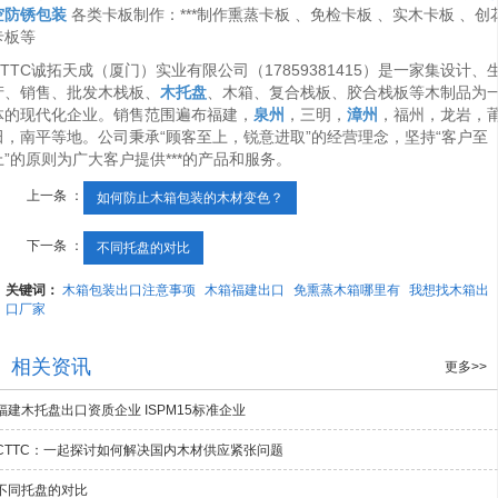
空防锈包装
各类卡板制作：***制作熏蒸卡板 、免检卡板 、实木卡板 、创
卡板等
CTTC诚拓天成（厦门）实业有限公司（17859381415）是一家集设计、
产、销售、批发木栈板、
木托盘
、木箱、复合栈板、胶合栈板等木制品为
体的现代化企业。销售范围遍布福建，
泉州
，三明，
漳州
，福州，龙岩，
田，南平等地。公司秉承“顾客至上，锐意进取”的经营理念，坚持“客户至
上”的原则为广大客户提供***的产品和服务。
上一条 ：
如何防止木箱包装的木材变色？
下一条 ：
不同托盘的对比
关键词：
木箱包装出口注意事项
木箱福建出口
免熏蒸木箱哪里有
我想找木箱出
口厂家
相关资讯
更多>>
福建木托盘出口资质企业 ISPM15标准企业
CTTC：一起探讨如何解决国内木材供应紧张问题
不同托盘的对比