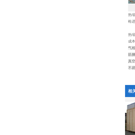
热
枪
热
成
气相
筋捆
真
不
相