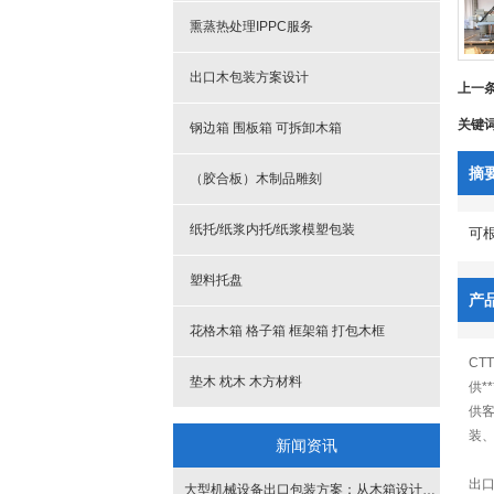
熏蒸热处理IPPC服务
出口木包装方案设计
上一
关键
钢边箱 围板箱 可拆卸木箱
摘
（胶合板）木制品雕刻
纸托/纸浆内托/纸浆模塑包装
可
塑料托盘
产
花格木箱 格子箱 框架箱 打包木框
CT
垫木 枕木 木方材料
供*
供
装
新闻资讯
出
大型机械设备出口包装方案：从木箱设计到海运包装全流程