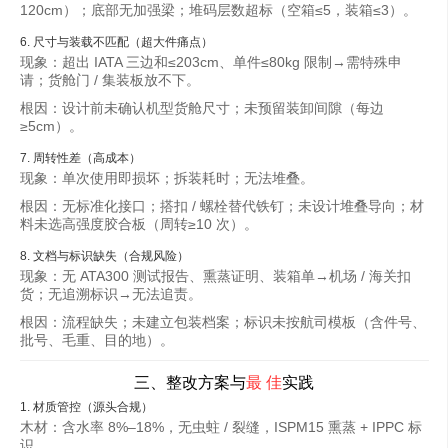
120cm）；底部无加强梁；堆码层数超标（空箱≤5，装箱≤3）。
6. 尺寸与装载不匹配（超大件痛点）
现象：超出 IATA 三边和≤203cm、单件≤80kg 限制→需特殊申
请；货舱门 / 集装板放不下。
根因：设计前未确认机型货舱尺寸；未预留装卸间隙（每边
≥5cm）。
7. 周转性差（高成本）
现象：单次使用即损坏；拆装耗时；无法堆叠。
根因：无标准化接口；搭扣 / 螺栓替代铁钉；未设计堆叠导向；材
料未选高强度胶合板（周转≥10 次）。
8. 文档与标识缺失（合规风险）
现象：无 ATA300 测试报告、熏蒸证明、装箱单→机场 / 海关扣
货；无追溯标识→无法追责。
根因：流程缺失；未建立包装档案；标识未按航司模板（含件号、
批号、毛重、目的地）。
三、整改方案与
最
佳
实践
1. 材质管控（源头合规）
木材：含水率 8%–18%，无虫蛀 / 裂缝，ISPM15 熏蒸 + IPPC 标
识。