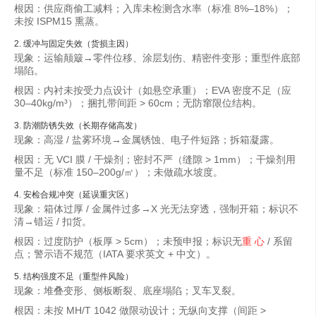
根因：供应商偷工减料；入库未检测含水率（标准 8%–18%）；
未按 ISPM15 熏蒸。
2. 缓冲与固定失效（货损主因）
现象：运输颠簸→零件位移、涂层划伤、精密件变形；重型件底部
塌陷。
根因：内衬未按受力点设计（如悬空承重）；EVA 密度不足（应
30–40kg/m³）；捆扎带间距 > 60cm；无防窜限位结构。
3. 防潮防锈失效（长期存储高发）
现象：高湿 / 盐雾环境→金属锈蚀、电子件短路；拆箱凝露。
根因：无 VCI 膜 / 干燥剂；密封不严（缝隙 > 1mm）；干燥剂用
量不足（标准 150–200g/㎡）；未做疏水坡度。
4. 安检合规冲突（延误重灾区）
现象：箱体过厚 / 金属件过多→X 光无法穿透，强制开箱；标识不
清→错运 / 扣货。
根因：过度防护（板厚 > 5cm）；未预申报；标识无
重 心
/ 系留
点；警示语不规范（IATA 要求英文 + 中文）。
5. 结构强度不足（重型件风险）
现象：堆叠变形、侧板断裂、底座塌陷；叉车叉裂。
根因：未按 MH/T 1042 做限动设计；无纵向支撑（间距 >