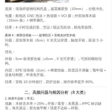
底座：现场焊接钢结构托盘，减震橡胶垫（10mm），分散冲击。
包覆：航电区 CNC 泡沫 + 热缩膜 + VCI 膜；外部加厚木箱
（15mm 板）+ 钢带捆扎。
结果：4 小时完成封装，空运 / 陆运无松动，航电零故障。
案例 4：精密仪表板 —— 超薄防压 + 安检友好型木箱
问题：原加厚木箱（8cm）X 光无法穿透，触发开箱，延误 3 小
时。
优化：
外箱：5cm 标准胶合板（≤5cm，X 光可穿透），可拆卸螺栓结
构。
内层：EPE 珍珠棉（2cm）+ 蜂窝纸板，防震且不屏蔽；预申报 +
设备结构图，申请免开箱。
结果：安检 10 分钟放行，防护达标，操作效率提升 80%。
二、高频问题与根因分析（8 大类）
1. 材质不达标（
常见）
现象：木材含水率 > 20%→开裂 / 霉变；未熏蒸→IPPC 标识缺
失，海关退运；胶合板甲醛 / 强度不达标→碎裂。