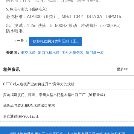
5. 标准与测试（强制准入）
必遵标准：
ATA300（Ⅱ 类）、MH/T 1042、ISTA 3A、ISPM15
。
出厂测试：1.2m 跌落、5–500Hz 振动、堆码抗压（≥200kPa）、
防水喷淋。
上一条 ：
欧标托盘的分类和区别（厦...
关键词：
航空木箱
出口飞机木箱
零件木箱包装
厦门鑫一农
相关资讯
更多>>
CTTC对人造板产业如何提升***竞争力的浅析
探访福建厦门、漳州、泉州大型木托盘木箱出口工厂（诚拓天成）
危险品包装木箱UN木箱出口要求
恭喜通过iso-9001认证