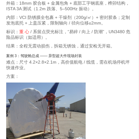
外箱：18mm 胶合板 + 金属包角 + 底部工字钢底座，榫卯结构，
ISTA 3A 测试（1.2m 跌落、5–500Hz 振动）。
内部：VCI 防锈膜全包裹 + 干燥剂（200g/㎡）+ 密封胶条；定制
发泡底托 + 上盖压紧，限制轴向 / 径向位移≤2mm。
标识：
重 心
/ 系留点荧光标注，“易碎 / 向上 / 防潮”，UN3480 危
险品标识（如适用）。
结果：全程无震动损伤，拆箱无锈蚀，通过安检无开箱。
案例 3：驾驶舱总成 —— 异型超大件现场封装
难点：尺寸 4.2×2.8×2.1m，高价值航电 / 线缆，需在机场停机坪
快速作业。
方案：