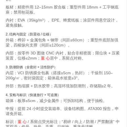
板材：精密件用 12–15mm 胶合板；重型件用 18mm + 工字钢底
座；禁用刨花板。
内衬：EVA（35kg/m³）、EPE、蜂窝纸板；涂层件用悬空设计，
避免接触。
2. 结构与固定（防震动 / 位移）
外箱：榫卯 + 金属包角 + 钢带（间距≤60cm）；重型件底部加强
梁，四棱纵向支撑（间距≤120cm）。
内部：按零件 3D 图做 CNC 内衬，贴合非精密面；限位块 + 压紧
装置，位移≤2mm；
重 心
居中，系留点对称。
3. 防潮防锈（全密封 + 活性防护）
内层：VCI 防锈膜全包裹（搭接≥5cm，热封）；干燥剂 150–
200g/㎡，密封袋固定；箱体疏水坡度≥3°。
外部：热缩膜 + 防水胶带；高湿环境加防潮剂，存储期≥2 年。
4. 安检与标识（快速放行 + 可追溯）
箱体：板厚≤5cm，减少金属件；可拆卸结构，便于抽检。
申报：提前 24 小时提交装箱单、设备结构图、ATA300 报告，申
请免开箱。
标识：
重 心
/ 系留点荧光标注；“易碎 / 向上 / 防潮 / 严禁翻滚” 中
英双语；件号、批号、毛重、目的地、熏蒸号清晰。