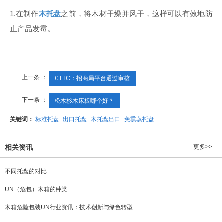
1.在制作
木托盘
之前，将木材干燥并风干，这样可以有效地防
止产品发霉。
上一条 ：
CTTC：招商局平台通过审核
下一条 ：
松木杉木床板哪个好？
关键词：
标准托盘
出口托盘
木托盘出口
免熏蒸托盘
相关资讯
更多>>
不同托盘的对比
UN（危包）木箱的种类
木箱危险包装UN行业资讯：技术创新与绿色转型